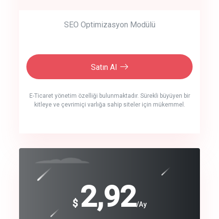
SEO Optimizasyon Modülü
Satın Al
E-Ticaret yönetim özelliği bulunmaktadır. Sürekli büyüyen bir
kitleye ve çevrimiçi varlığa sahip siteler için mükemmel.
crm auto cync
click to call back
240
2,92
$
$
/year
/Ay
track energy costs