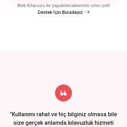
crm auto cync
Web Kılavuzu ile yapabileceklerinin sınırı yok!
Destek İçin Buradayız
click to call back
track energy costs
predictive dialing
Get Started
Start by trying our service for 30 days free trial no credit card
required.
"Kullanımı rahat ve hiç bilginiz olmasa bile
size gerçek anlamda kılavuzluk hizmeti