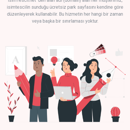
isimTescil.net 'den alan adı (domain) alan her müşterimiz,
isimtescilin sunduğu ücretsiz park sayfasını kendine göre
düzenleyerek kullanabilir. Bu hizmetin her hangi bir zaman
veya başka bir sınırlaması yoktur.