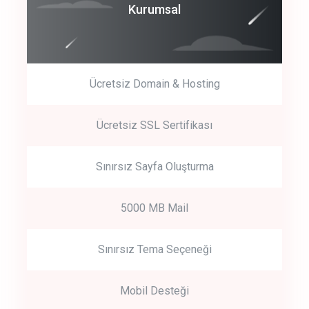
Coroprate
Kurumsal
predictive dialing
Ücretsiz Domain & Hosting
Get Started
Ücretsiz SSL Sertifikası
Start by trying our service for 30 days free trial no credit card
required.
Sınırsız Sayfa Oluşturma
5000 MB Mail
Sınırsız Tema Seçeneği
Mobil Desteği