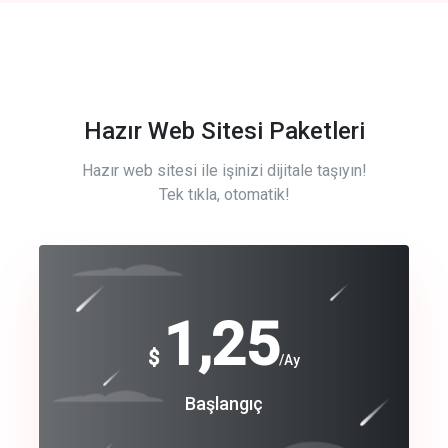
Hazır Web Sitesi Paketleri
Hazır web sitesi ile işinizi dijitale taşıyın!
Tek tıkla, otomatik!
Free
1,25
$
/Ay
Basic
Başlangıç